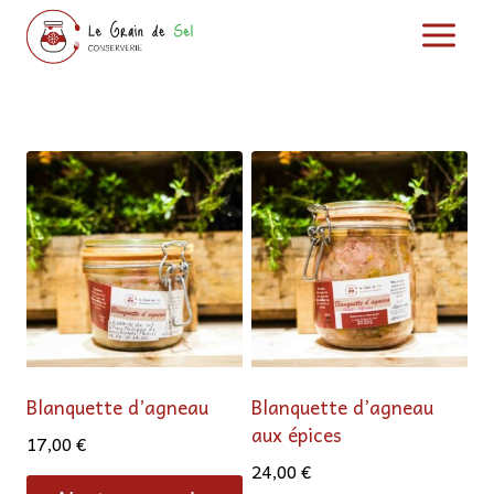
Aller
au
contenu
La Boutique
Blanquette d’agneau
Blanquette d’agneau
aux épices
17,00
€
24,00
€