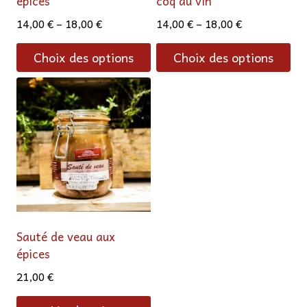
épices
coq au vin
14,00
€
–
18,00
€
14,00
€
–
18,00
€
Choix des options
Choix des options
Ce
Ce
produit
produit
a
a
plusieurs
plusieurs
variations.
variations.
Les
Les
options
options
peuvent
peuvent
être
être
choisies
choisies
sur
sur
la
la
page
page
du
du
Sauté de veau aux
produit
produit
épices
21,00
€