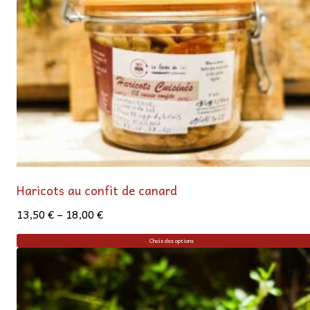
Haricots au confit de canard
13,50
€
–
18,00
€
Choix des options