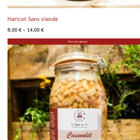
Haricot Sans viande
8,00
€
–
14,00
€
Choix des options